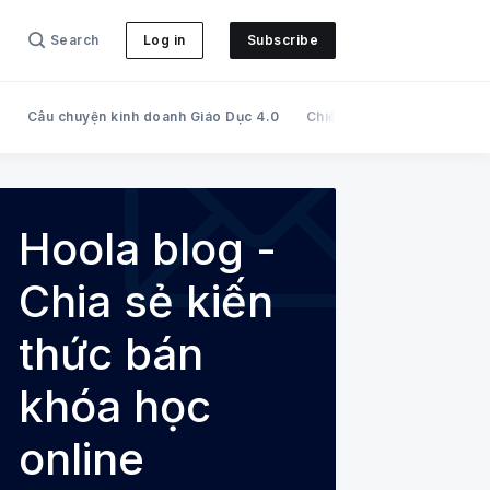
Search
Log in
Subscribe
c
Câu chuyện kinh doanh Giáo Dục 4.0
Chiến dịch bán khóa học o
iến thức bán khóa học online
Hoola blog -
Chia sẻ kiến
thức bán
khóa học
online