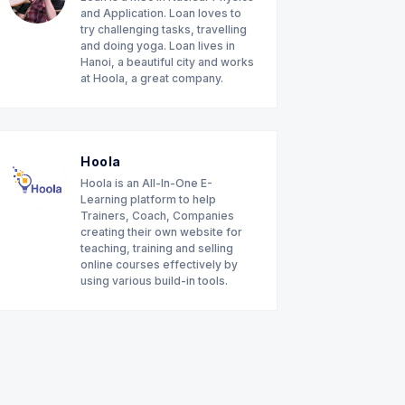
and Application. Loan loves to
try challenging tasks, travelling
and doing yoga. Loan lives in
Hanoi, a beautiful city and works
at Hoola, a great company.
Hoola
Hoola is an All-In-One E-
Learning platform to help
Trainers, Coach, Companies
creating their own website for
teaching, training and selling
online courses effectively by
using various build-in tools.