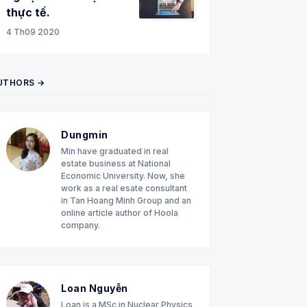
thực tế.
4 Th09 2020
UTHORS →
Dungmin
Min have graduated in real
estate business at National
Economic University. Now, she
work as a real esate consultant
in Tan Hoang Minh Group and an
online article author of Hoola
company.
Loan Nguyễn
Loan is a MSc in Nuclear Physics