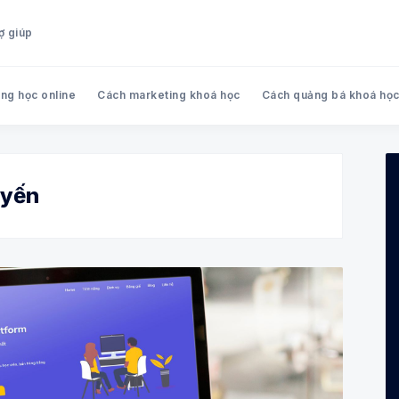
ợ giúp
ng học online
Cách marketing khoá học
Cách quảng bá khoá họ
Search Hoola blog - Chia sẻ k
uyến