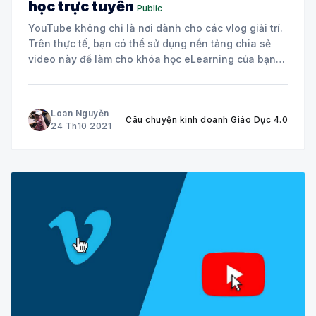
học trực tuyến
Public
YouTube không chỉ là nơi dành cho các vlog giải trí.
Trên thực tế, bạn có thể sử dụng nền tảng chia sẻ
video này để làm cho khóa học eLearning của bạn
trở nên hấp dẫn và phong phú hơn cho học viên của
bạn. Trong bài viết này,
Loan Nguyễn
Câu chuyện kinh doanh Giáo Dục 4.0
24 Th10 2021