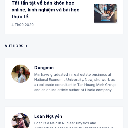
Tất tần tật về bán khóa học
online, kinh nghiệm và bài học
thực tế.
4 Th09 2020
AUTHORS →
Dungmin
Min have graduated in real estate business at
National Economic University. Now, she work as
a real esate consultant in Tan Hoang Minh Group
and an online article author of Hoola company.
Loan Nguyễn
Loan is a MSc in Nuclear Physics and