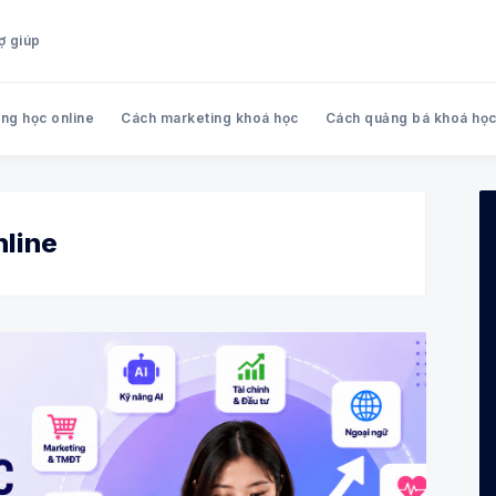
ợ giúp
ng học online
Cách marketing khoá học
Cách quảng bá khoá họ
Search Hoola blog - Chia sẻ k
nline