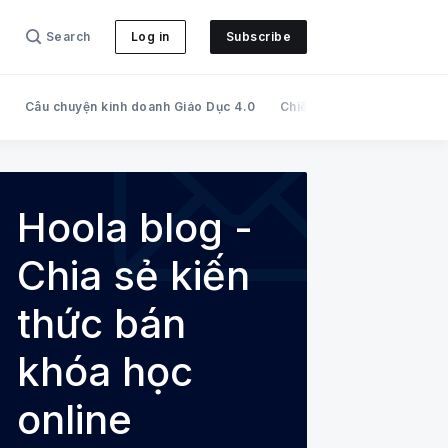
Search
Log in
Subscribe
c
Câu chuyện kinh doanh Giáo Dục 4.0
Chiến dịch bán khóa học o
iến thức bán khóa học online
Hoola blog -
Chia sẻ kiến
thức bán
khóa học
online