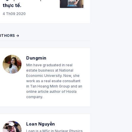
thực tế.
4 Th09 2020
UTHORS →
Dungmin
Min have graduated in real
estate business at National
Economic University. Now, she
work as a real esate consultant
in Tan Hoang Minh Group and an
online article author of Hoola
company.
Loan Nguyễn
Loan is a MSc in Nuclear Physics