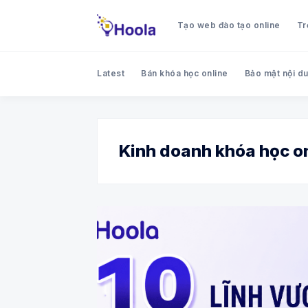
Tạo web đào tạo online
Tr
Latest
Bán khóa học online
Bảo mật nội du
Kinh doanh khóa học o