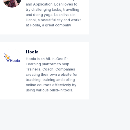
and Application. Loan loves to
try challenging tasks, travelling
and doing yoga. Loan lives in
Hanoi, a beautiful city and works
at Hoola, a great company.
Hoola
Hoola is an All-In-One E-
Learning platform to help
Trainers, Coach, Companies
creating their own website for
teaching, training and selling
online courses effectively by
using various build-in tools.