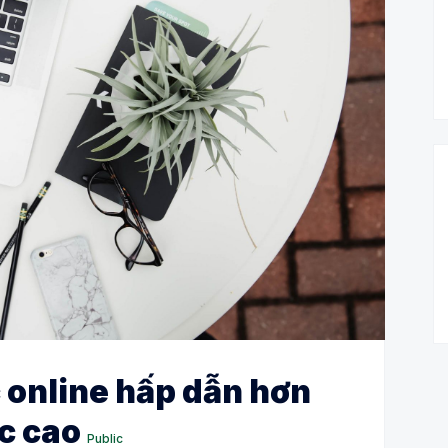
c online hấp dẫn hơn
ác cao
Public