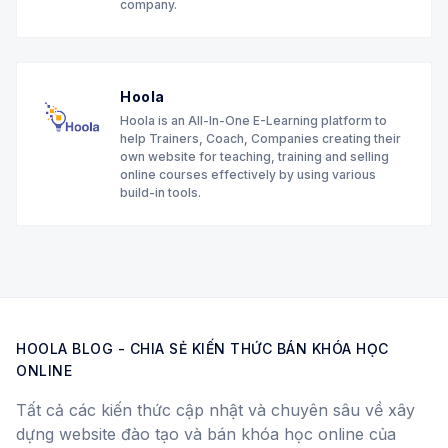
company.
Hoola
Hoola is an All-In-One E-Learning platform to
help Trainers, Coach, Companies creating their
own website for teaching, training and selling
online courses effectively by using various
build-in tools.
HOOLA BLOG - CHIA SẺ KIẾN THỨC BÁN KHÓA HỌC
ONLINE
Tất cả các kiến thức cập nhật và chuyên sâu về xây
dựng website đào tạo và bán khóa học online của